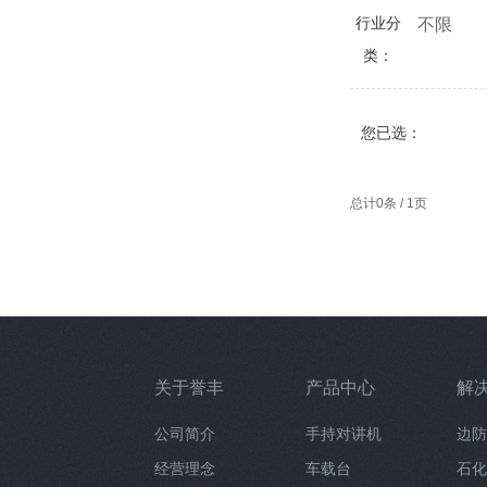
行业分
不限
类：
您已选：
总计0条 / 1页
关于誉丰
产品中心
解
公司简介
手持对讲机
边防
经营理念
车载台
石化