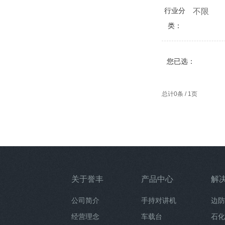
行业分
不限
类：
您已选：
总计0条 / 1页
关于誉丰
产品中心
解
公司简介
手持对讲机
边防
经营理念
车载台
石化