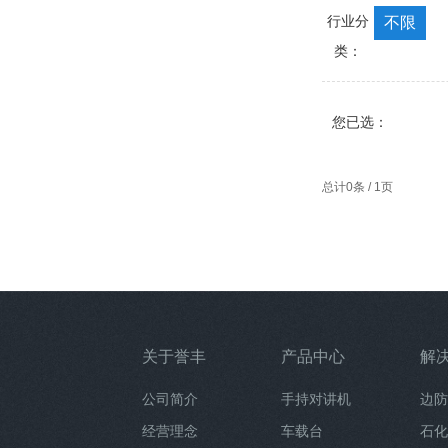
行业分
不限
类：
您已选：
总计0条 / 1页
关于誉丰
产品中心
解
公司简介
手持对讲机
边防
经营理念
车载台
石化